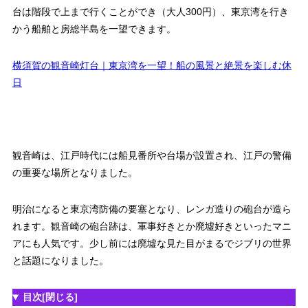
台は階段で上まで行くことができ（大人300円）、東京湾を行き
かう船舶と房総半島を一望できます。
横須賀の観音崎灯台｜東京湾を一望！船の風景と絶景を楽しむ休
日
観音崎は、江戸時代には船見番所や台場が設置され、江戸の警備
の重要な場所となりました。
明治になると東京湾防備の要塞となり、レンガ造りの砲台が造ら
れます。観音崎の砲台跡は、軍事好きとか廃墟好きといったマニ
アにも人気です。少し前には廃墟な見た目がまるでジブリの世界
と話題になりました。
目次
[閉じる]