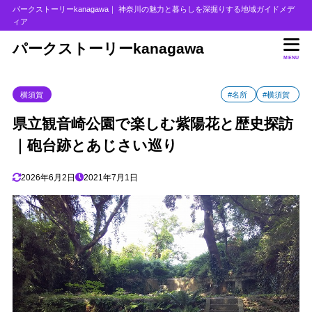
パークストーリーkanagawa｜ 神奈川の魅力と暮らしを深掘りする地域ガイドメデ
ィア
目次
パークストーリーkanagawa
MENU
1
県立観音崎公園の見どころ
横須賀
#名所
#横須賀
2
観音崎の砲台跡
県立観音崎公園で楽しむ紫陽花と歴史探訪
3
観音崎の花と緑（あじさい）
｜砲台跡とあじさい巡り
4
ふれあいの森
5
観音崎灯台
2026年6月2日
2021年7月1日
6
海と生き物
7
県立観音崎公園へのアクセス
8
おわりに