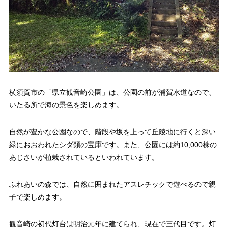
横須賀市の「県立観音崎公園」は、公園の前が浦賀水道なので、
いたる所で海の景色を楽しめます。
自然が豊かな公園なので、階段や坂を上って丘陵地に行くと深い
緑におおわれたシダ類の宝庫です。また、公園には約10,000株の
あじさいが植栽されているといわれています。
ふれあいの森では、自然に囲まれたアスレチックで遊べるので親
子で楽しめます。
観音崎の初代灯台は明治元年に建てられ、現在で三代目です。灯