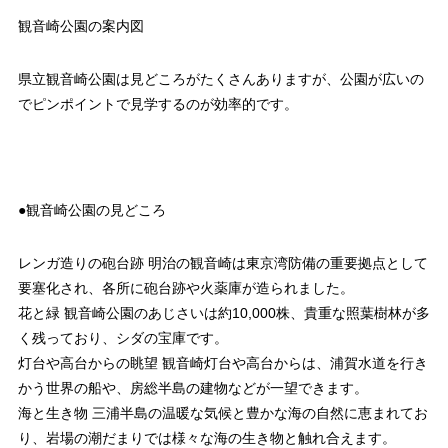
観音崎公園の案内図
県立観音崎公園は見どころがたくさんありますが、公園が広いの
でピンポイントで見学するのが効率的です。
●
観音崎公園の見どころ
レンガ造りの砲台跡 明治の観音崎は東京湾防備の重要拠点として
要塞化され、各所に砲台跡や火薬庫が造られました。
花と緑 観音崎公園のあじさいは約10,000株、貴重な照葉樹林が多
く残っており、シダの宝庫です。
灯台や高台からの眺望 観音崎灯台や高台からは、浦賀水道を行き
かう世界の船や、房総半島の建物などが一望できます。
海と生き物 三浦半島の温暖な気候と豊かな海の自然に恵まれてお
り、岩場の潮だまりでは様々な海の生き物と触れ合えます。