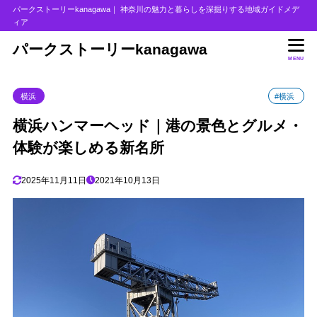
パークストーリーkanagawa｜ 神奈川の魅力と暮らしを深掘りする地域ガイドメデ
ィア
目次
パークストーリーkanagawa
MENU
1
横浜ハンマーヘッド
横浜
#横浜
2
【見どころ紹介】
横浜ハンマーヘッド｜港の景色とグルメ・
会場に浮かぶようなロケーション
2.1
体験が楽しめる新名所
グルメとスイーツが充実している
2.2
日本初のホテルと商業施設が一体の複合施設
2.3
2025年11月11日
2021年10月13日
アートとインスタ映えスポットも
2.4
3
アクセス
横浜ハンマーヘッドの駐車場
3.1
4
まとめ