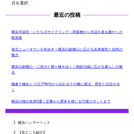
ー
カ
最近の投稿
イ
ブ
横浜市栄区・いたち川サイクリング｜昇龍橋から水辺を巡る癒やしの
散策路
港北ニュータウンを街歩き｜横浜の副都心に広がる未来都市と自然の
魅力
横浜の副都心・二俣川と鶴ヶ峰をゆく｜相鉄沿線に広がる暮らしの拠
点
鎌倉十橋めぐり|江戸時代から伝わる十の橋に残る、歴史と伝説を歩
く
横浜の桜の名所6選｜定番から歴史を感じる穴場スポットまで
1
横浜ハンマーヘッド
2
【見どころ紹介】