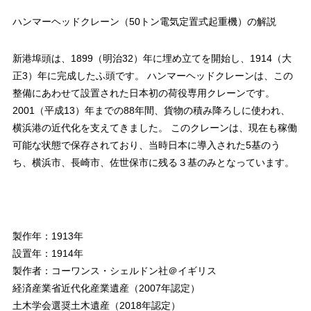
ハンマーヘッドクレーン（50トン電気定置式起重機）の解説
新港埠頭は、1899（明治32）年に埋め立てを開始し、1914（大
正3）年に完成したふ頭です。 ハンマーヘッドクレーンは、この
整備にあわせて設置された日本初の荷役専用クレーンです。
2001（平成13）年までの88年間、貨物の積み降ろしに使われ、
横浜港の近代化を支えてきました。 このクレーンは、現在も稼働
可能な状態で保存されており、当時日本に導入された5基のう
ち、横浜市、長崎市、佐世保市に残る３基のみとなっています。
製作年：1913年
設置年：1914年
製作者：コーワンス・シェルドン社＠イギリス
経済産業省近代化産業遺産（2007年認定）
土木学会選奨土木遺産（2018年認定）