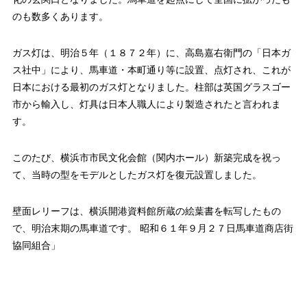
のも数多くあります。
ガス灯は、明治５年（１８７２年）に、高島嘉右衛門の「日本ガ
ス社中」により、馬車道・本町通り等に設置、点灯され、これが
日本における最初のガス灯となりました。柱部は英国グラスゴー
市から輸入し、灯具は日本人職人により製造されたと言われま
す。
このたび、横浜市市民文化会館（関内ホール）新築完成を祝っ
て、当時の型をモデルとしたガス灯を復元設置しました。
壁面レリーフは、横浜開港資料館所蔵の絵葉書を転写したもの
で、明治末期の馬車道です。 昭和６１年９月２７日馬車道商店街
協同組合」