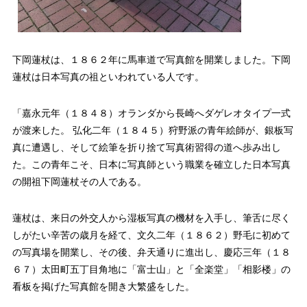
下岡蓮杖は、１８６２年に馬車道で写真館を開業しました。下岡
蓮杖は日本写真の祖といわれている人です。
「嘉永元年（１８４８）オランダから長崎へダゲレオタイプ一式
が渡来した。 弘化二年（１８４５）狩野派の青年絵師が、銀板写
真に遭遇し、そして絵筆を折り捨て写真術習得の道へ歩み出し
た。この青年こそ、日本に写真師という職業を確立した日本写真
の開祖下岡蓮杖その人である。
蓮杖は、来日の外交人から湿板写真の機材を入手し、筆舌に尽く
しがたい辛苦の歳月を経て、文久二年（１８６２）野毛に初めて
の写真場を開業し、その後、弁天通りに進出し、慶応三年（１８
６７）太田町五丁目角地に「富士山」と「全楽堂」「相影楼」の
看板を掲げた写真館を開き大繁盛をした。