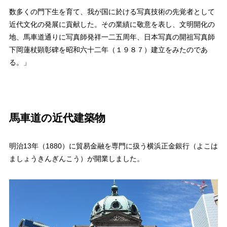
数多くの門下生を育て、我が国に於ける写真技術の先覚者として
近代文化の発展に貢献した。その業績に敬意を表し、文明開化の
地、馬車道通りに写真師発祥一二五周年、日本写真の開祖写真師
下岡蓮杖顕彰碑を昭和六十二年（１９８７）建立をみたのであ
る。」
馬車道の近代建築物
明治13年（1880）に貿易金融を専門に扱う横浜正金銀行（よこは
ましょうきんぎんこう）が開業しました。