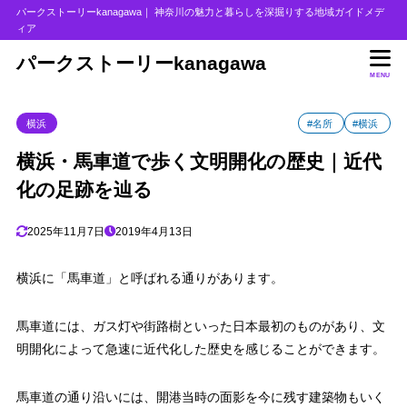
パークストーリーkanagawa｜ 神奈川の魅力と暮らしを深掘りする地域ガイドメデ
ィア
目次
パークストーリーkanagawa
MENU
1
馬車道の由来
横浜
#名所
#横浜
2
文明開化の足跡
3
横浜・馬車道で歩く文明開化の歴史｜近代
馬車道の近代建築物
化の足跡を辿る
4
馬車道のまとめ
2025年11月7日
2019年4月13日
横浜に「馬車道」と呼ばれる通りがあります。
馬車道には、ガス灯や街路樹といった日本最初のものがあり、文
明開化によって急速に近代化した歴史を感じることができます。
馬車道の通り沿いには、開港当時の面影を今に残す建築物もいく