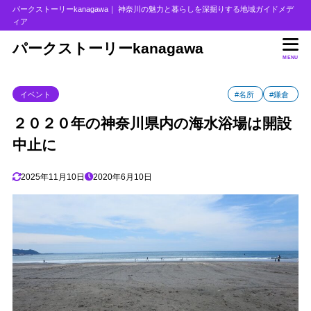
パークストーリーkanagawa｜ 神奈川の魅力と暮らしを深掘りする地域ガイドメデ
ィア
目次
パークストーリーkanagawa
MENU
1
県内すべての海水浴場で海の家が中止に
イベント
#名所
#鎌倉
2
閑散とする由比ヶ浜海岸
3
２０２０年の神奈川県内の海水浴場は開設
由比ヶ浜海岸を少し歩いてみた
中止に
4
さいごに
2025年11月10日
2020年6月10日