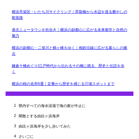
イ
ブ
横浜市栄区・いたち川サイクリング｜昇龍橋から水辺を巡る癒やしの
散策路
港北ニュータウンを街歩き｜横浜の副都心に広がる未来都市と自然の
魅力
横浜の副都心・二俣川と鶴ヶ峰をゆく｜相鉄沿線に広がる暮らしの拠
点
鎌倉十橋めぐり|江戸時代から伝わる十の橋に残る、歴史と伝説を歩
く
横浜の桜の名所6選｜定番から歴史を感じる穴場スポットまで
1
県内すべての海水浴場で海の家が中止に
2
閑散とする由比ヶ浜海岸
3
由比ヶ浜海岸を少し歩いてみた
4
さいごに