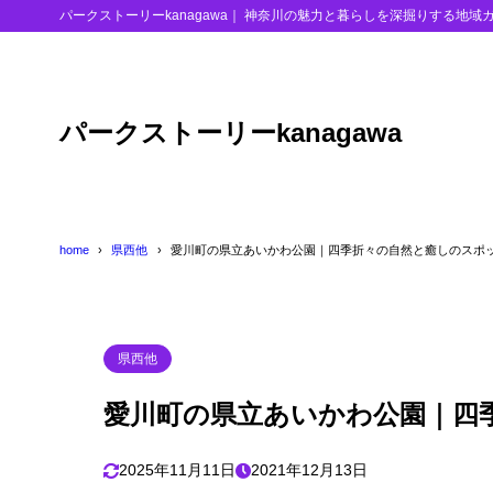
パークストーリーkanagawa｜ 神奈川の魅力と暮らしを深掘りする地域
目次
パークストーリーkanagawa
1
県立あいかわ
2
宮ケ瀬ダム
3
県立あいかわ
home
県西他
愛川町の県立あいかわ公園｜四季折々の自然と癒しのスポ
4
まとめ
県西他
愛川町の県立あいかわ公園｜四
2025年11月11日
2021年12月13日