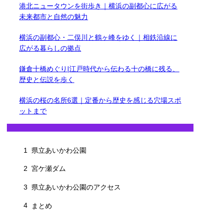
港北ニュータウンを街歩き｜横浜の副都心に広がる
未来都市と自然の魅力
横浜の副都心・二俣川と鶴ヶ峰をゆく｜相鉄沿線に
広がる暮らしの拠点
鎌倉十橋めぐり|江戸時代から伝わる十の橋に残る、
歴史と伝説を歩く
横浜の桜の名所6選｜定番から歴史を感じる穴場スポ
ットまで
1
県立あいかわ公園
2
宮ケ瀬ダム
3
県立あいかわ公園のアクセス
4
まとめ