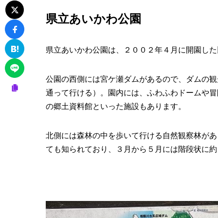
県立あいかわ公園
県立あいかわ公園は、２００２年４月に開園した
公園の西側には宮ケ瀬ダムがあるので、ダムの観
通って行ける）。園内には、ふわふわドームや冒
の郷土資料館といった施設もあります。
北側には森林の中を歩いて行ける自然観察林があ
ても知られており、３月から５月には階段状に約４