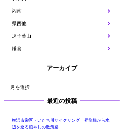
湘南
県西他
逗子葉山
鎌倉
アーカイブ
ア
ー
最近の投稿
カ
イ
ブ
横浜市栄区・いたち川サイクリング｜昇龍橋から水
辺を巡る癒やしの散策路