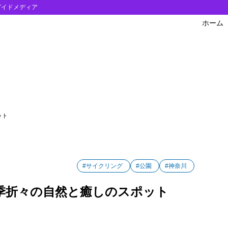
ガイドメディア
ホーム
公園
公園のアクセス
ット
#サイクリング
#公園
#神奈川
季折々の自然と癒しのスポット