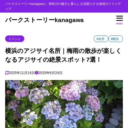
パークストーリーkanagawa｜ 神奈川の魅力と暮らしを深掘りする地域ガイドメデ
ィア
目次
パークストーリーkanagawa
MENU
1
三渓園｜本牧の歴史ある日本庭園
イベント
#名所
#横浜
2
俣野別邸庭園｜戸塚の歴史的建造物と庭園
3
横浜のアジサイ名所｜梅雨の散歩が楽しく
上郷あじさいの丘｜栄区のアジサイの名所
なるアジサイの絶景スポット7選！
4
港の見える丘公園｜山手のあじさいの名所
5
八景島シーパラダイス｜県内最大規模のアジサイの名所
2025年11月14日
2025年6月24日
6
金沢自然公園｜自然派におすすめの穴場
7
保土ヶ谷公園｜スポーツの森に咲くローカルな名所
8
雨の日でも楽しめるアジサイの魅力！
9
まとめ