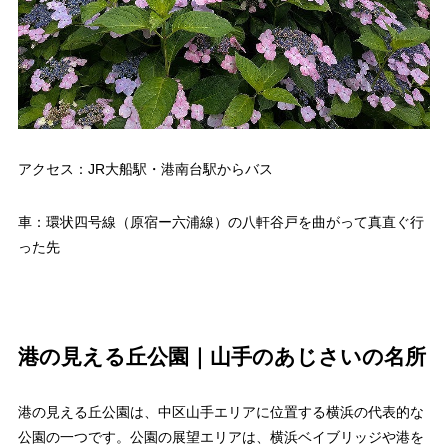
アクセス：JR大船駅・港南台駅からバス
車：環状四号線（原宿ー六浦線）の八軒谷戸を曲がって真直ぐ行
った先
港の見える丘公園｜山手のあじさいの名所
港の見える丘公園は、中区山手エリアに位置する横浜の代表的な
公園の一つです。公園の展望エリアは、横浜ベイブリッジや港を