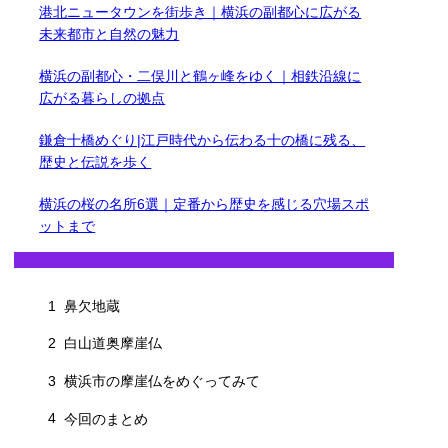
港北ニュータウンを街歩き｜横浜の副都心に広がる
未来都市と自然の魅力
横浜の副都心・二俣川と鶴ヶ峰をゆく｜相鉄沿線に
広がる暮らしの拠点
鎌倉十橋めぐり|江戸時代から伝わる十の橋に残る、
歴史と伝説を歩く
横浜の桜の名所6選｜定番から歴史を感じる穴場スポ
ットまで
1
鼻欠地蔵
2
白山道奥摩崖仏
3
横浜市の摩崖仏をめぐってみて
4
今回のまとめ