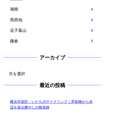
湘南
県西他
逗子葉山
鎌倉
アーカイブ
ア
ー
最近の投稿
カ
イ
ブ
横浜市栄区・いたち川サイクリング｜昇龍橋から水
辺を巡る癒やしの散策路