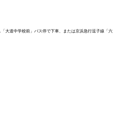
し「大道中学校前」バス停で下車、または京浜急行逗子線「六