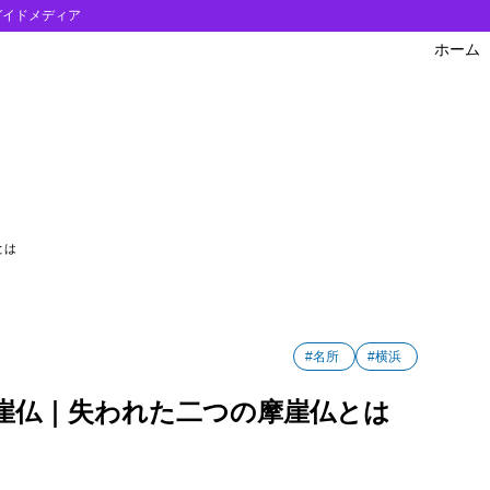
ガイドメディア
ホーム
仏
仏をめぐってみて
とは
#名所
#横浜
崖仏｜失われた二つの摩崖仏とは