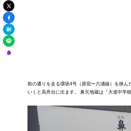
前の通りを走る環状4号（原宿ー六浦線）を挟ん
いくと高舟台に出ます。 鼻欠地蔵は「大道中学