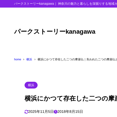
パークストーリーkanagawa｜ 神奈川の魅力と暮らしを深掘りする地域
目次
パークストーリーkanagawa
1
鼻欠地蔵
2
白山道奥摩崖
3
横浜市の摩崖
home
横浜
横浜にかつて存在した二つの摩崖仏｜失われた二つの摩崖仏
4
今回のまとめ
横浜
横浜にかつて存在した二つの摩
2025年11月5日
2018年8月15日