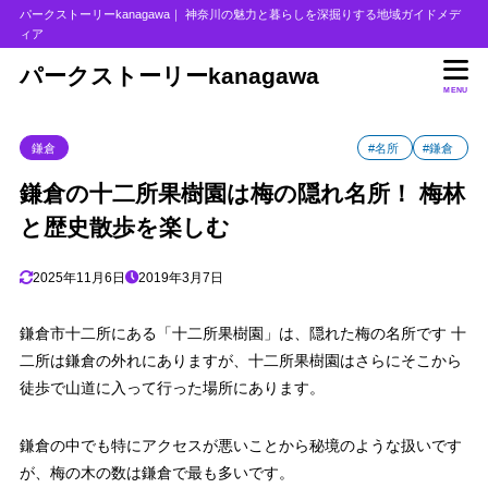
パークストーリーkanagawa｜ 神奈川の魅力と暮らしを深掘りする地域ガイドメデ
ィア
目次
パークストーリーkanagawa
MENU
1
十二所とは
鎌倉
#名所
#鎌倉
2
十二所果樹園
鎌倉の十二所果樹園は梅の隠れ名所！ 梅林
3
十二所果樹園へ
と歴史散歩を楽しむ
4
十二所果樹園の梅の見頃
5
展望台からの眺め
2025年11月6日
2019年3月7日
6
交通アクセス
鎌倉市十二所にある「十二所果樹園」は、隠れた梅の名所です 十
7
おわりに
二所は鎌倉の外れにありますが、十二所果樹園はさらにそこから
徒歩で山道に入って行った場所にあります。
鎌倉の中でも特にアクセスが悪いことから秘境のような扱いです
が、梅の木の数は鎌倉で最も多いです。